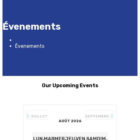
Évenements
Accueil
Évenements
Our Upcoming Events
JUILLET
SEPTEMBRE
AOÛT 2026
LUN.
MAR.
MER.
JEU.
VEN.
SAM.
DIM.