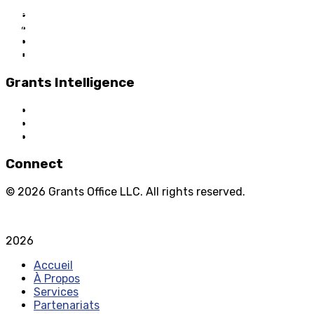
Home
About Us
Grant Services
Industry Services
Grants Intelligence
Grant News
Guidance for Grantseekers
Grantscasts
Connect
© 2026 Grants Office LLC. All rights reserved.
Privacy Policy
Terms and Conditions
2026
Accueil
À Propos
Services
Partenariats